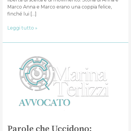
Marco Anna e Marco erano una coppia felice,
finché lui […]
Leggi tutto »
Parole
che
Uccidono:
Riconoscere
i
Segnali
Verbali
per
Fermare
il
Femminicidio
Parole che Uccidono: